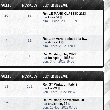
a
r
l
m
SUJETS
MESSAGES
DERNIER MESSAGE
g
n
e
e
e
i
d
s
e
e
s
Re: LE MANS CLASSIC 2023
20
97
r
r
a
V
par
Olive74
m
n
g
o
dim. 11 déc. 2022 18:29
e
i
e
i
s
e
r
s
r
l
a
m
e
g
e
Re: Lien vers le site de la b…
d
4
11
e
s
V
par
dvincent
e
s
o
dim. 9 oct. 2022 00:00
r
a
i
n
g
r
i
Re: Mustang Day 2022
3
116
e
l
e
V
par
fm hipo gt 1966
e
r
o
ven. 3 juin 2022 19:06
d
m
i
e
e
r
r
s
l
SUJETS
MESSAGES
DERNIER MESSAGE
n
s
e
i
a
d
e
g
e
Re: GT-Vintage - Fab49
31
151
r
e
r
V
par
Fab49
m
n
o
ven. 9 déc. 2022 19:37
e
i
i
s
e
r
Re: Mustang convertible 2018 …
s
64
360
r
l
V
par
xavierpony74
a
m
e
o
ven. 16 déc. 2022 07:55
g
e