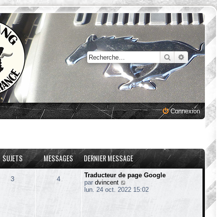
Rechercher
Recherche
Connexion
SUJETS
MESSAGES
DERNIER MESSAGE
Traducteur de page Google
3
4
V
par
dvincent
o
lun. 24 oct. 2022 15:02
i
r
l