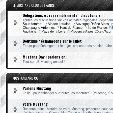
LE MUSTANG CLUB DE FRANCE
Délégations et rassemblements : discutons en !
Toutes les discussions sur vos activités régionales, départeme
Sous-forums :
Alsace Lorraine
,
Auvergne Rhône Alpes
,
Champagne Ardennes
,
Haut de France
,
Île de France
,
Aquitaine
,
Pays de la Loire
,
Provence Alpes Côte d'Azur
Boutique : échangeons sur le sujet
Forum pour échanger sur le sujet, proposer des articles, fair
Mustang Day : parlons en !
Tout sur LE Meeting annuel !
MUSTANG AND CO
Parlons Mustang
Le lieu pour échanger sur toutes les montures ! (Mustang, She
Votre Mustang
Racontez nous l'histoire de votre Mustang, présentez nous vos 
d'utiliser les mots Convertible, Coupé ou Fastback pour décrire