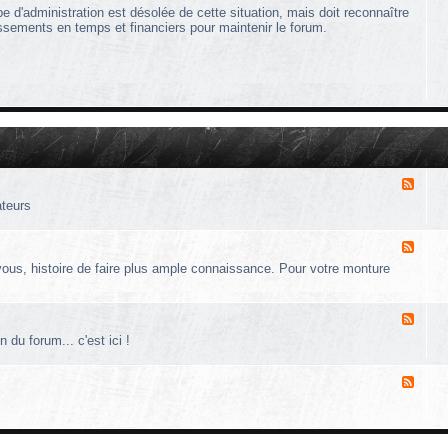
e
 d'administration est désolée de cette situation, mais doit reconnaître
r
issements en temps et financiers pour maintenir le forum.
m
e
t
u
r
e
d
u
F
o
F
r
l
u
ateurs
u
m
x
l
-
e
F
I
2
l
vous, histoire de faire plus ample connaissance. Pour votre monture
n
2
u
f
/
x
o
1
-
F
F
2
P
o
l
r
 du forum... c'est ici !
r
u
é
u
x
s
m
-
e
F
B
n
l
o
t
u
î
a
x
t
t
-