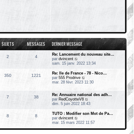
e
d
e
r
n
i
e
r
m
e
SUJETS
MESSAGES
DERNIER MESSAGE
s
s
Re: Lancement du nouveau site…
a
2
4
V
par
dvincent
g
o
sam. 15 janv. 2022 13:34
e
i
r
Re: Ile de France - 78 - Nico…
350
1221
l
V
par
555 Prodrive
e
o
mar. 28 févr. 2023 11:30
d
i
e
r
r
Re: Annuaire national des adh…
l
7
38
n
V
par
RedCoyotteV8
e
i
o
dim. 5 juin 2022 18:43
d
e
i
e
r
r
r
TUTO : Modifier son Mot de Pa…
8
8
m
l
V
n
par
dvincent
e
e
o
i
mar. 15 mars 2022 11:57
s
d
i
e
s
e
r
r