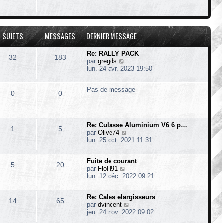
d
i
e
s
e
r
s
r
l
a
n
e
g
i
d
SUJETS
MESSAGES
DERNIER MESSAGE
e
e
e
r
r
m
Re: RALLY PACK
n
32
183
e
V
par
gregds
i
s
o
lun. 24 avr. 2023 19:50
e
s
i
r
a
r
m
Pas de message
g
l
e
0
0
e
e
s
d
s
e
a
r
g
Re: Culasse Aluminium V6 6 p…
n
1
5
e
V
par
Olive74
i
o
lun. 25 oct. 2021 11:31
e
i
r
r
m
Fuite de courant
l
5
20
e
V
par
FloH91
e
s
o
lun. 12 déc. 2022 09:21
d
s
i
e
a
r
r
g
Re: Cales elargisseurs
l
n
14
65
e
V
par
dvincent
e
i
o
jeu. 24 nov. 2022 09:02
d
e
i
e
r