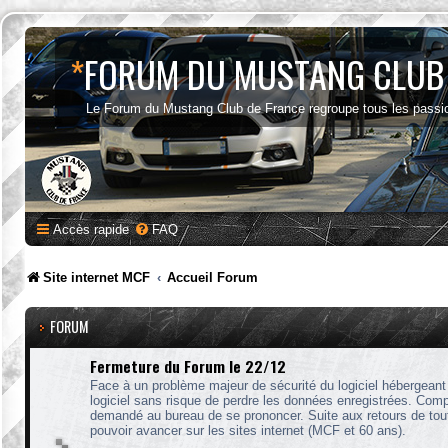
*
FORUM DU MUSTANG CLUB
Le Forum du Mustang Club de France regroupe tous les passi
Accès rapide
FAQ
Site internet MCF
Accueil Forum
FORUM
Fermeture du Forum le 22/12
Face à un problème majeur de sécurité du logiciel hébergeant
logiciel sans risque de perdre les données enregistrées. Compte
demandé au bureau de se prononcer. Suite aux retours de tout 
pouvoir avancer sur les sites internet (MCF et 60 ans).