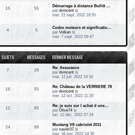
r
r
m
Démarrage à distance Bullitt …
l
n
15
55
e
V
par
dvincent
e
i
s
o
mer. 21 sept. 2022 18:55
d
e
s
i
e
r
a
r
r
m
g
Codes moteurs et significatio…
l
n
4
5
e
e
V
par
Volkan
e
i
s
o
mer. 7 sept. 2022 09:47
d
e
s
i
e
r
a
r
r
m
g
l
n
e
e
e
i
SUJETS
MESSAGES
DERNIER MESSAGE
s
d
e
s
e
r
a
Re: Assurance
r
m
7
28
g
V
par
dvincent
n
e
e
o
mar. 12 juil. 2022 19:16
i
s
i
e
s
r
r
Re: Château de la VERRIERE 78
a
16
55
l
m
V
par
dvincent
g
e
e
o
mer. 12 oct. 2022 11:20
e
d
s
i
e
s
r
Re: je suis sur l achat d une…
12
85
r
a
l
V
par
Olive74
n
g
e
o
lun. 12 déc. 2022 07:34
i
e
d
i
e
e
r
Mustang V8 cabriolet 2011
r
24
88
r
l
V
par
xavier37
m
n
e
o
mer. 16 nov. 2022 14:35