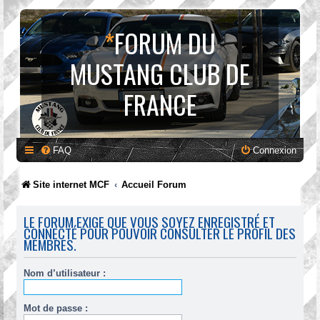
*
FORUM DU
MUSTANG CLUB DE
FRANCE
FAQ
Connexion
Site internet MCF
Accueil Forum
LE FORUM EXIGE QUE VOUS SOYEZ ENREGISTRÉ ET
CONNECTÉ POUR POUVOIR CONSULTER LE PROFIL DES
MEMBRES.
Nom d’utilisateur :
Mot de passe :