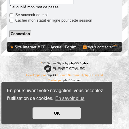
J’ai oublié mon mot de passe
Se souvenir de moi
Cacher mon statut en ligne pour cette session
Site internet MCF
Accueil Forum
Nous contacter
*
SE Gamer Style by
phpBB Styles
Développé par
phpBB
® Forum Software © phpBB Limited
Traduit par
phpBB-fr.com
Confidentialité
|
Conditions
En poursuivant votre navigation, vous acceptez
l’utilisation de cookies.
En savoir plus
OK