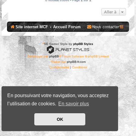
Aller à
Site internet MCF
Accueil Forum
Nous contacter
*
SE Gamer Style by
phpBB Styles
Développé par
phpBB
® Forum Software © phpBB Limited
Traduit par
phpBB-fr.com
Confidentialité
|
Conditions
En poursuivant votre navigation, vous acceptez
l’utilisation de cookies.
En savoir plus
OK