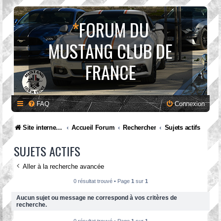
*
FORUM DU
MUSTANG CLUB DE
FRANCE
FAQ
Connexion
Site internet MCF
Accueil Forum
Rechercher
Sujets actifs
SUJETS ACTIFS
Aller à la recherche avancée
0 résultat trouvé • Page
1
sur
1
Aucun sujet ou message ne correspond à vos critères de
recherche.
0 résultat trouvé • Page
1
sur
1