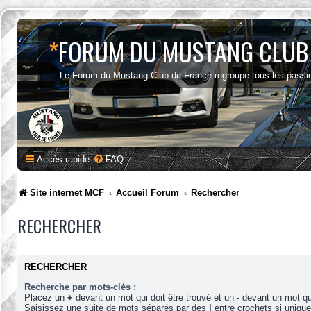
*
FORUM DU MUSTANG CLUB
Le Forum du Mustang Club de France regroupe tous les passi
Accès rapide
FAQ
Site internet MCF
Accueil Forum
Rechercher
RECHERCHER
RECHERCHER
Recherche par mots-clés :
Placez un
+
devant un mot qui doit être trouvé et un
-
devant un mot qui
Saisissez une suite de mots séparés par des
|
entre crochets si uniqu