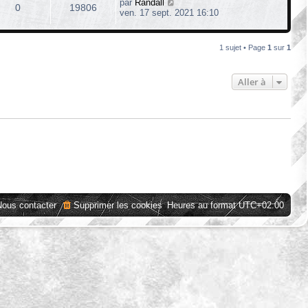
par
Randall
0
19806
ven. 17 sept. 2021 16:10
1 sujet • Page
1
sur
1
Aller à
Nous contacter
Supprimer les cookies
Heures au format
UTC+02:00