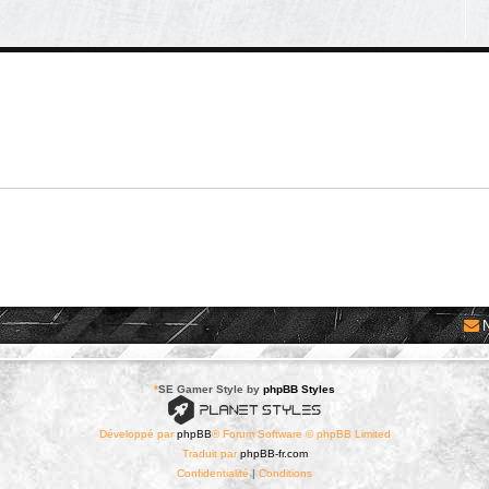
*
SE Gamer Style by
phpBB Styles
Développé par
phpBB
® Forum Software © phpBB Limited
Traduit par
phpBB-fr.com
Confidentialité
|
Conditions