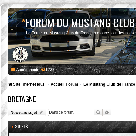
*
FORUM DU MUSTANG CLUB
Le Forum du Mustang Club de France regroupe tous les passi
Accès rapide
FAQ
Site internet MCF
Accueil Forum
Le Mustang Club de France
BRETAGNE
Rechercher
Recherche av
Nouveau sujet
SUJETS