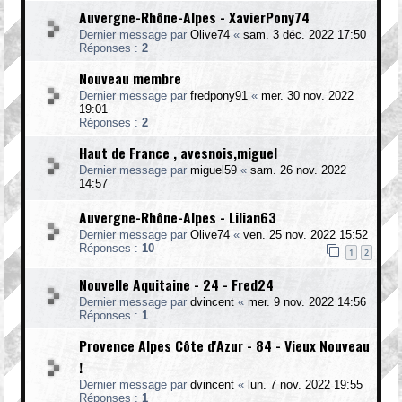
Auvergne-Rhône-Alpes - XavierPony74
Dernier message par
Olive74
«
sam. 3 déc. 2022 17:50
Réponses :
2
Nouveau membre
Dernier message par
fredpony91
«
mer. 30 nov. 2022
19:01
Réponses :
2
Haut de France , avesnois,miguel
Dernier message par
miguel59
«
sam. 26 nov. 2022
14:57
Auvergne-Rhône-Alpes - Lilian63
Dernier message par
Olive74
«
ven. 25 nov. 2022 15:52
Réponses :
10
1
2
Nouvelle Aquitaine - 24 - Fred24
Dernier message par
dvincent
«
mer. 9 nov. 2022 14:56
Réponses :
1
Provence Alpes Côte d'Azur - 84 - Vieux Nouveau
!
Dernier message par
dvincent
«
lun. 7 nov. 2022 19:55
Réponses :
1