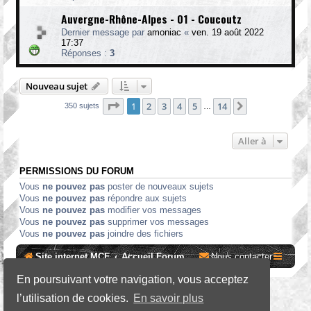
Auvergne-Rhône-Alpes - 01 - Coucoutz
Dernier message par
amoniac
«
ven. 19 août 2022
17:37
Réponses :
3
Nouveau sujet
Page
1
sur
14
1
2
3
4
5
14
Suivante
350 sujets
…
Aller à
PERMISSIONS DU FORUM
Vous
ne pouvez pas
poster de nouveaux sujets
Vous
ne pouvez pas
répondre aux sujets
Vous
ne pouvez pas
modifier vos messages
Vous
ne pouvez pas
supprimer vos messages
Vous
ne pouvez pas
joindre des fichiers
Site internet MCF
Accueil Forum
Nous contacter
En poursuivant votre navigation, vous acceptez
*
SE Gamer Style by
phpBB Styles
l’utilisation de cookies.
En savoir plus