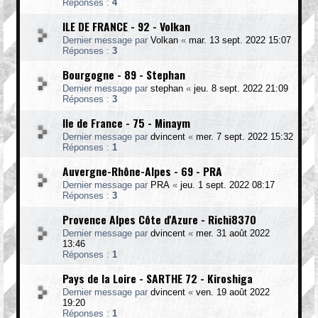
Réponses :
4
ILE DE FRANCE - 92 - Volkan
Dernier message par
Volkan
«
mar. 13 sept. 2022 15:07
Réponses :
3
Bourgogne - 89 - Stephan
Dernier message par
stephan
«
jeu. 8 sept. 2022 21:09
Réponses :
3
Ile de France - 75 - Minaym
Dernier message par
dvincent
«
mer. 7 sept. 2022 15:32
Réponses :
1
Auvergne-Rhône-Alpes - 69 - PRA
Dernier message par
PRA
«
jeu. 1 sept. 2022 08:17
Réponses :
3
Provence Alpes Côte d'Azure - Richi8370
Dernier message par
dvincent
«
mer. 31 août 2022
13:46
Réponses :
1
Pays de la Loire - SARTHE 72 - Kiroshiga
Dernier message par
dvincent
«
ven. 19 août 2022
19:20
Réponses :
1