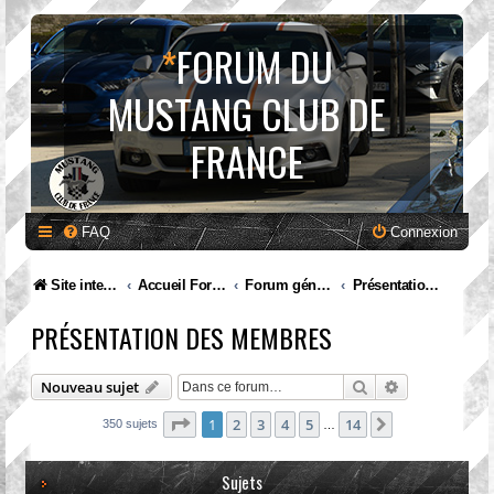
*
FORUM DU
MUSTANG CLUB DE
FRANCE
FAQ
Connexion
Site internet MCF
Accueil Forum
Forum général
Présentation des membres
PRÉSENTATION DES MEMBRES
Rechercher
Recherche av
Nouveau sujet
Page
1
sur
14
1
2
3
4
5
14
Suivante
350 sujets
…
Sujets