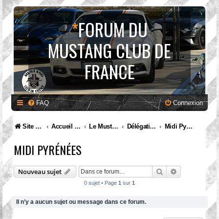
*
FORUM DU
MUSTANG CLUB DE
FRANCE
FAQ
Connexion
Site internet MCF
Accueil Forum
Le Mustang Club de France
Délégations et rassemblements : discutons en !
Midi Pyrénées
MIDI PYRÉNÉES
Rechercher
Recherche av
Nouveau sujet
0 sujet • Page
1
sur
1
Il n’y a aucun sujet ou message dans ce forum.