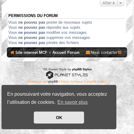
Aller à
PERMISSIONS DU FORUM
Vous
ne pouvez pas
poster de nouveaux sujets
Vous
ne pouvez pas
répondre aux sujets
Vous
ne pouvez pas
modifier vos messages
Vous
ne pouvez pas
supprimer vos messages
Vous
ne pouvez pas
joindre des fichiers
Site internet MCF
Accueil Forum
Nous contacter
*
SE Gamer Style by
phpBB Styles
Développé par
phpBB
® Forum Software © phpBB Limited
Traduit par
phpBB-fr.com
Confidentialité
|
Conditions
En poursuivant votre navigation, vous acceptez
l’utilisation de cookies.
En savoir plus
OK