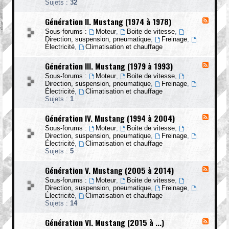
Sujets :
32
G
é
Génération II. Mustang (1974 à 1978)
F
n
l
é
Sous-forums :
Moteur
,
Boite de vitesse
,
u
r
Direction, suspension, pneumatique
,
Freinage
,
x
a
Électricité
,
Climatisation et chauffage
-
t
G
i
Génération III. Mustang (1979 à 1993)
F
é
o
l
n
n
Sous-forums :
Moteur
,
Boite de vitesse
,
u
é
I
Direction, suspension, pneumatique
,
Freinage
,
x
r
.
Électricité
,
Climatisation et chauffage
-
a
M
Sujets :
1
G
t
u
é
i
s
Génération IV. Mustang (1994 à 2004)
F
n
o
t
l
é
n
Sous-forums :
Moteur
,
Boite de vitesse
,
a
u
r
I
Direction, suspension, pneumatique
,
Freinage
,
n
x
a
I
Électricité
,
Climatisation et chauffage
g
-
t
.
Sujets :
5
(
G
i
M
1
é
o
u
9
Génération V. Mustang (2005 à 2014)
F
n
n
s
6
l
é
I
Sous-forums :
Moteur
,
Boite de vitesse
,
t
5
u
r
I
Direction, suspension, pneumatique
,
Freinage
,
a
à
x
a
I
Électricité
,
Climatisation et chauffage
n
1
-
t
.
Sujets :
14
g
9
G
i
M
(
7
é
o
u
1
Génération VI. Mustang (2015 à ...)
3
F
n
n
s
9
)
l