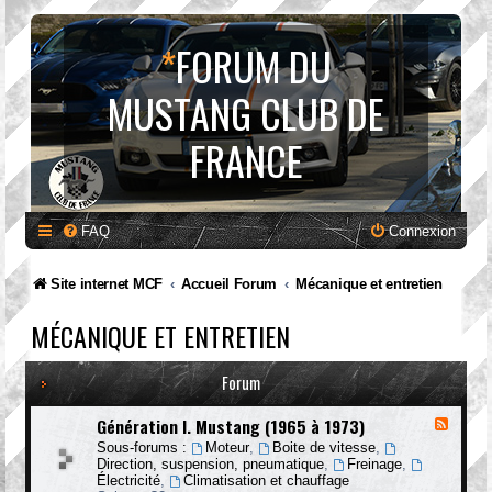
*
FORUM DU
MUSTANG CLUB DE
FRANCE
FAQ
Connexion
Site internet MCF
Accueil Forum
Mécanique et entretien
MÉCANIQUE ET ENTRETIEN
Forum
Génération I. Mustang (1965 à 1973)
F
l
Sous-forums :
Moteur
,
Boite de vitesse
,
u
Direction, suspension, pneumatique
,
Freinage
,
x
Électricité
,
Climatisation et chauffage
-