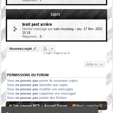
Réponses :
7
o
n
n
e
e
u
t
Sujets
m
c
a
h
t
bruit pont arrière
a
i
u
q
Dernier message par
sam mustang
«
jeu. 17 févr. 2022
f
u
15:19
f
e
Réponses :
6
a
g
e
Nouveau sujet
1 sujet • Page
1
sur
1
Aller à
PERMISSIONS DU FORUM
Vous
ne pouvez pas
poster de nouveaux sujets
Vous
ne pouvez pas
répondre aux sujets
Vous
ne pouvez pas
modifier vos messages
Vous
ne pouvez pas
supprimer vos messages
Vous
ne pouvez pas
joindre des fichiers
Site internet MCF
Accueil Forum
Nous contacter