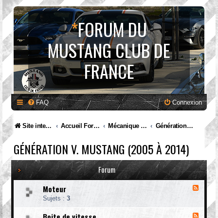
*
FORUM DU
MUSTANG CLUB DE
FRANCE
FAQ
Connexion
Site internet MCF
Accueil Forum
Mécanique et entretien
Génération V. Mustang (2005 à 2014)
GÉNÉRATION V. MUSTANG (2005 À 2014)
Forum
Moteur
F
l
Sujets :
3
u
x
Boite de vitesse
F
-