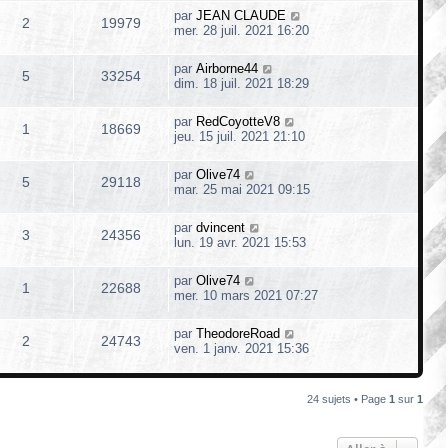
par
JEAN CLAUDE
2
19979
mer. 28 juil. 2021 16:20
par
Airborne44
5
33254
dim. 18 juil. 2021 18:29
par
RedCoyotteV8
1
18669
jeu. 15 juil. 2021 21:10
par
Olive74
5
29118
mar. 25 mai 2021 09:15
par
dvincent
3
24356
lun. 19 avr. 2021 15:53
par
Olive74
1
22688
mer. 10 mars 2021 07:27
par
TheodoreRoad
2
24743
ven. 1 janv. 2021 15:36
24 sujets • Page
1
sur
1