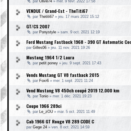
par
Olive74
»
mer. 9 févr. 2022 17:58
VENDUE / Grand-Est - TheTiti67
par
Thetiti67
»
jeu. 17 mars 2022 15:12
GT/CS 2007
par
Ponystyle
»
sam. 9 oct. 2021 12:19
Ford Mustang Fastback 1968 - 390 GT Automatic Cod
par
Gilles06
»
jeu. 11 nov. 2021 19:26
Mustang 1964 1/2 Laura
par
petit poney
»
jeu. 9 sept. 2021 17:43
Vends Mustang GT V8 fastback 2015
par
Foxr6
»
mer. 1 sept. 2021 11:24
Vend Mustang V8 450ch coupé 2019 12.000 km
par
Tonio
»
mer. 1 déc. 2021 19:23
Coupe 1966 289ci
par
Le_zOU
»
mar. 5 oct. 2021 11:49
Cab 1966 GT Rouge V8 289 CODE C
par
Gege 24
»
ven. 8 oct. 2021 14:59