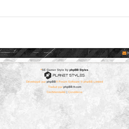
*
SE Gamer Style by
phpBB Styles
Développé par
phpBB
® Forum Software © phpBB Limited
Traduit par
phpBB-fr.com
Confidentialité
|
Conditions