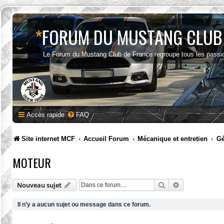
*
FORUM DU MUSTANG CLUB
Le Forum du Mustang Club de France regroupe tous les passi
Accès rapide
FAQ
Site internet MCF
Accueil Forum
Mécanique et entretien
Gé
MOTEUR
Rechercher
Recherche av
Nouveau sujet
Il n’y a aucun sujet ou message dans ce forum.