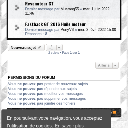
Resonateur GT
Dernier message par
Mustang55
«
mer. 1 juin 2022
11:46
Fastback GT 2016 Huile moteur
Dernier message par
PonyV8
«
mer. 2 févr. 2022 15:00
Réponses :
8
Nouveau sujet
2 sujets • Page
1
sur
1
Aller à
PERMISSIONS DU FORUM
Vous
ne pouvez pas
poster de nouveaux sujets
Vous
ne pouvez pas
répondre aux sujets
Vous
ne pouvez pas
modifier vos messages
Vous
ne pouvez pas
supprimer vos messages
Vous
ne pouvez pas
joindre des fichiers
Site internet MCF
Accueil Forum
Nous contacter
En poursuivant votre navigation, vous acceptez
l’utilisation de cookies.
En savoir plus