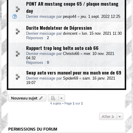
PONT AR mustang coupe 65 / plaque mustang
day
Dernier message par
peujo44
«
jeu. 1 sept. 2022 12:25
Durite Modulateur de Dépression
Dernier message par
dvincent
«
lun. 15 nov. 2021 11:30
Réponses :
2
Rapport trop long boîte auto cab 66
Dernier message par
Christo66
«
mer. 10 nov. 2021
04:32
Réponses :
8
Swap auto vers manuel pour ma mach one de 69
Dernier message par
Spider69
«
sam. 16 janv. 2021
19:07
Nouveau sujet
4 sujets • Page
1
sur
1
Aller à
PERMISSIONS DU FORUM