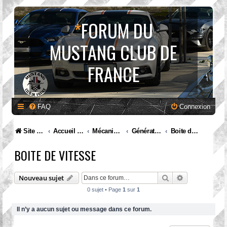
*
FORUM DU
MUSTANG CLUB DE
FRANCE
FAQ
Connexion
Site internet MCF
Accueil Forum
Mécanique et entretien
Génération III. Mustang (1979 à 1993)
Boite de vitesse
BOITE DE VITESSE
Rechercher
Recherche av
Nouveau sujet
0 sujet • Page
1
sur
1
Il n’y a aucun sujet ou message dans ce forum.