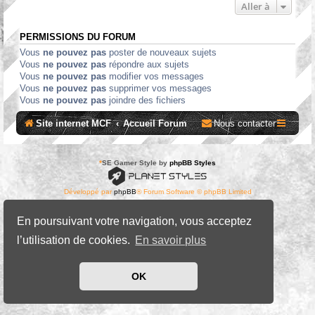
Aller à
PERMISSIONS DU FORUM
Vous
ne pouvez pas
poster de nouveaux sujets
Vous
ne pouvez pas
répondre aux sujets
Vous
ne pouvez pas
modifier vos messages
Vous
ne pouvez pas
supprimer vos messages
Vous
ne pouvez pas
joindre des fichiers
Site internet MCF
Accueil Forum
Nous contacter
*
SE Gamer Style by
phpBB Styles
Développé par
phpBB
® Forum Software © phpBB Limited
Traduit par
phpBB-fr.com
Confidentialité
|
Conditions
En poursuivant votre navigation, vous acceptez
l’utilisation de cookies.
En savoir plus
OK