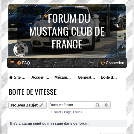
*
FORUM DU
MUSTANG CLUB DE
FRANCE
FAQ
Connexion
Site internet MCF
Accueil Forum
Mécanique et entretien
Génération VI. Mustang (2015 à ...)
Boite de vitesse
BOITE DE VITESSE
Rechercher
Recherche av
Nouveau sujet
0 sujet • Page
1
sur
1
Il n’y a aucun sujet ou message dans ce forum.