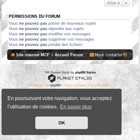
Aller à
PERMISSIONS DU FORUM
Vous
ne pouvez pas
poster de nouveaux sujets
Vous
ne pouvez pas
répondre aux sujets
Vous
ne pouvez pas
modifier vos messages
Vous
ne pouvez pas
supprimer vos messages
Vous
ne pouvez pas
joindre des fichiers
Site internet MCF
Accueil Forum
Nous contacter
*
SE Gamer Style by
phpBB Styles
Développé par
phpBB
® Forum Software © phpBB Limited
Traduit par
phpBB-fr.com
Confidentialité
|
Conditions
En poursuivant votre navigation, vous acceptez
l’utilisation de cookies.
En savoir plus
OK