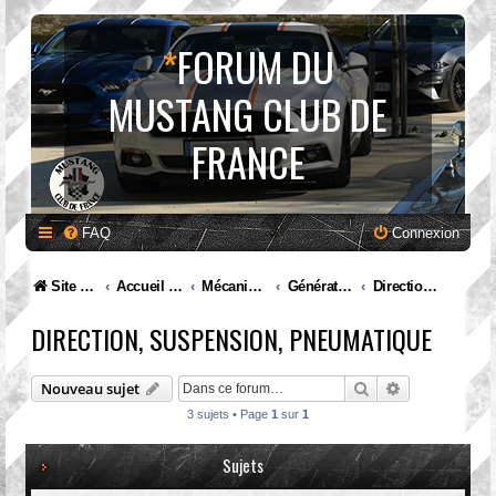
*
FORUM DU
MUSTANG CLUB DE
FRANCE
FAQ
Connexion
Site internet MCF
Accueil Forum
Mécanique et entretien
Génération I. Mustang (1965 à 1973)
Direction, suspension, pneumatique
DIRECTION, SUSPENSION, PNEUMATIQUE
Rechercher
Recherche av
Nouveau sujet
3 sujets • Page
1
sur
1
Sujets