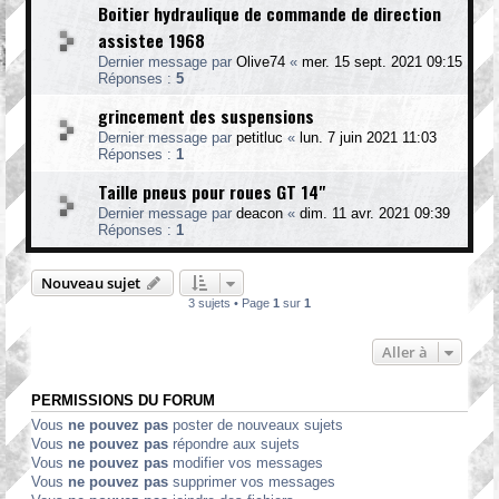
Boitier hydraulique de commande de direction
assistee 1968
Dernier message par
Olive74
«
mer. 15 sept. 2021 09:15
Réponses :
5
grincement des suspensions
Dernier message par
petitluc
«
lun. 7 juin 2021 11:03
Réponses :
1
Taille pneus pour roues GT 14"
Dernier message par
deacon
«
dim. 11 avr. 2021 09:39
Réponses :
1
Nouveau sujet
3 sujets • Page
1
sur
1
Aller à
PERMISSIONS DU FORUM
Vous
ne pouvez pas
poster de nouveaux sujets
Vous
ne pouvez pas
répondre aux sujets
Vous
ne pouvez pas
modifier vos messages
Vous
ne pouvez pas
supprimer vos messages