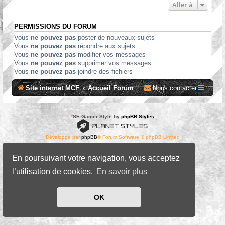
Aller à
PERMISSIONS DU FORUM
Vous
ne pouvez pas
poster de nouveaux sujets
Vous
ne pouvez pas
répondre aux sujets
Vous
ne pouvez pas
modifier vos messages
Vous
ne pouvez pas
supprimer vos messages
Vous
ne pouvez pas
joindre des fichiers
Site internet MCF
Accueil Forum
Nous contacter
*
SE Gamer Style by
phpBB Styles
Développé par
phpBB
® Forum Software © phpBB Limited
Traduit par
phpBB-fr.com
Confidentialité
|
Conditions
En poursuivant votre navigation, vous acceptez
l’utilisation de cookies.
En savoir plus
OK