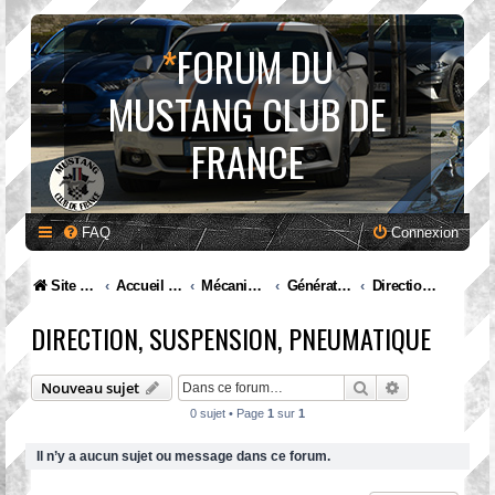
*
FORUM DU
MUSTANG CLUB DE
FRANCE
FAQ
Connexion
Site internet MCF
Accueil Forum
Mécanique et entretien
Génération IV. Mustang (1994 à 2004)
Direction, suspension, pneumatique
DIRECTION, SUSPENSION, PNEUMATIQUE
Rechercher
Recherche av
Nouveau sujet
0 sujet • Page
1
sur
1
Il n’y a aucun sujet ou message dans ce forum.