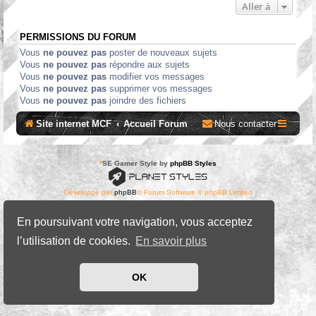
Aller à
PERMISSIONS DU FORUM
Vous
ne pouvez pas
poster de nouveaux sujets
Vous
ne pouvez pas
répondre aux sujets
Vous
ne pouvez pas
modifier vos messages
Vous
ne pouvez pas
supprimer vos messages
Vous
ne pouvez pas
joindre des fichiers
Site internet MCF
Accueil Forum
Nous contacter
*
SE Gamer Style by
phpBB Styles
Développé par
phpBB
® Forum Software © phpBB Limited
Traduit par
phpBB-fr.com
Confidentialité
|
Conditions
En poursuivant votre navigation, vous acceptez
l’utilisation de cookies.
En savoir plus
OK