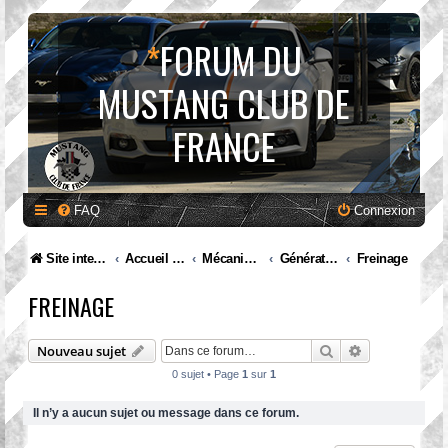
*
FORUM DU
MUSTANG CLUB DE
FRANCE
FAQ
Connexion
Site internet MCF
Accueil Forum
Mécanique et entretien
Génération II. Mustang (1974 à 1978)
Freinage
FREINAGE
Rechercher
Recherche av
Nouveau sujet
0 sujet • Page
1
sur
1
Il n’y a aucun sujet ou message dans ce forum.