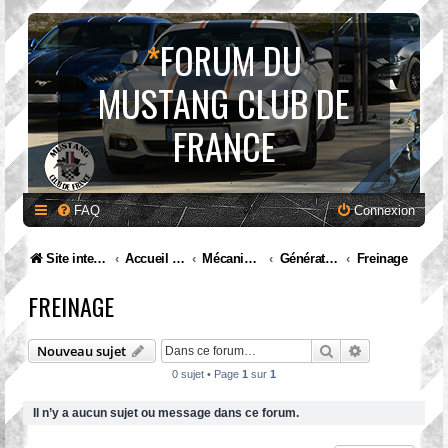
*
FORUM DU
MUSTANG CLUB DE
FRANCE
FAQ
Connexion
Site internet MCF
Accueil Forum
Mécanique et entretien
Génération II. Mustang (1974 à 1978)
Freinage
FREINAGE
Rechercher
Recherche av
Nouveau sujet
0 sujet • Page
1
sur
1
Il n’y a aucun sujet ou message dans ce forum.