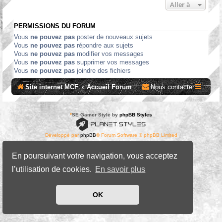
Aller à
PERMISSIONS DU FORUM
Vous
ne pouvez pas
poster de nouveaux sujets
Vous
ne pouvez pas
répondre aux sujets
Vous
ne pouvez pas
modifier vos messages
Vous
ne pouvez pas
supprimer vos messages
Vous
ne pouvez pas
joindre des fichiers
Site internet MCF
Accueil Forum
Nous contacter
*
SE Gamer Style by
phpBB Styles
Développé par
phpBB
® Forum Software © phpBB Limited
Traduit par
phpBB-fr.com
Confidentialité
|
Conditions
En poursuivant votre navigation, vous acceptez
l’utilisation de cookies.
En savoir plus
OK