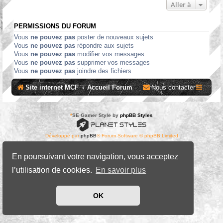
Aller à
PERMISSIONS DU FORUM
Vous
ne pouvez pas
poster de nouveaux sujets
Vous
ne pouvez pas
répondre aux sujets
Vous
ne pouvez pas
modifier vos messages
Vous
ne pouvez pas
supprimer vos messages
Vous
ne pouvez pas
joindre des fichiers
Site internet MCF
Accueil Forum
Nous contacter
*
SE Gamer Style by
phpBB Styles
Développé par
phpBB
® Forum Software © phpBB Limited
Traduit par
phpBB-fr.com
Confidentialité
|
Conditions
En poursuivant votre navigation, vous acceptez
l’utilisation de cookies.
En savoir plus
OK