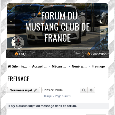
*
FORUM DU
MUSTANG CLUB DE
FRANCE
FAQ
Connexion
Site internet MCF
Accueil Forum
Mécanique et entretien
Génération III. Mustang (1979 à 1993)
Freinage
FREINAGE
Rechercher
Recherche av
Nouveau sujet
0 sujet • Page
1
sur
1
Il n’y a aucun sujet ou message dans ce forum.