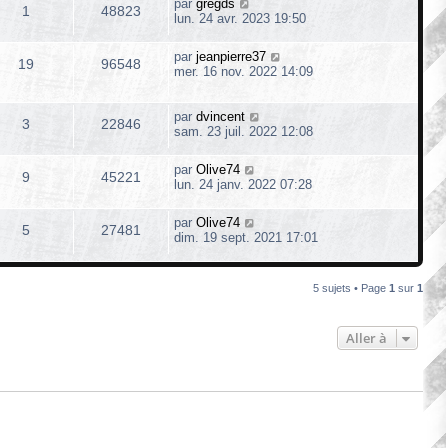
par
gregds
1
48823
lun. 24 avr. 2023 19:50
par
jeanpierre37
19
96548
mer. 16 nov. 2022 14:09
par
dvincent
3
22846
sam. 23 juil. 2022 12:08
par
Olive74
9
45221
lun. 24 janv. 2022 07:28
par
Olive74
5
27481
dim. 19 sept. 2021 17:01
5 sujets • Page
1
sur
1
Aller à