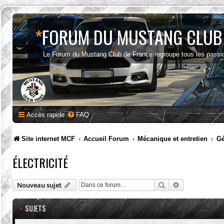
*
FORUM DU MUSTANG CLUB
Le Forum du Mustang Club de France regroupe tous les passi
Accès rapide
FAQ
Site internet MCF
Accueil Forum
Mécanique et entretien
Gé
ÉLECTRICITÉ
Rechercher
Recherche av
Nouveau sujet
SUJETS