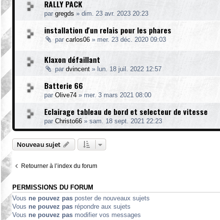
RALLY PACK
par
gregds
»
dim. 23 avr. 2023 20:23
installation d'un relais pour les phares
par
carlos06
»
mer. 23 déc. 2020 09:03
Klaxon défaillant
par
dvincent
»
lun. 18 juil. 2022 12:57
Batterie 66
par
Olive74
»
mer. 3 mars 2021 08:00
Eclairage tableau de bord et selecteur de vitesse
par
Christo66
»
sam. 18 sept. 2021 22:23
Nouveau sujet
Retourner à l’index du forum
PERMISSIONS DU FORUM
Vous
ne pouvez pas
poster de nouveaux sujets
Vous
ne pouvez pas
répondre aux sujets
Vous
ne pouvez pas
modifier vos messages