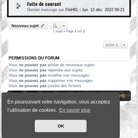
Fuite de courant
Dernier message par
FloH91
«
lun. 12 déc. 2022 09:21
Nouveau sujet
1 sujet • Page
1
sur
1
Aller à
PERMISSIONS DU FORUM
Vous
ne pouvez pas
poster de nouveaux sujets
Vous
ne pouvez pas
répondre aux sujets
Vous
ne pouvez pas
modifier vos messages
Vous
ne pouvez pas
supprimer vos messages
Vous
ne pouvez pas
joindre des fichiers
Site internet MCF
Accueil Forum
Nous contacter
En poursuivant votre navigation, vous acceptez
l’utilisation de cookies.
En savoir plus
*
SE Gamer Style by
phpBB Styles
OK
Développé par
phpBB
® Forum Software © phpBB Limited
Traduit par
phpBB-fr.com
Confidentialité
|
Conditions