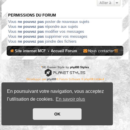
Aller à
PERMISSIONS DU FORUM
Vous
ne pouvez pas
poster de nouveaux sujets
Vous
ne pouvez pas
répondre aux sujets
Vous
ne pouvez pas
modifier vos messages
Vous
ne pouvez pas
supprimer vos messages
Vous
ne pouvez pas
joindre des fichiers
Site internet MCF
Accueil Forum
Nous contacter
*
SE Gamer Style by
phpBB Styles
Développé par
phpBB
® Forum Software © phpBB Limited
Traduit par
phpBB-fr.com
Confidentialité
|
Conditions
En poursuivant votre navigation, vous acceptez
l’utilisation de cookies.
En savoir plus
OK