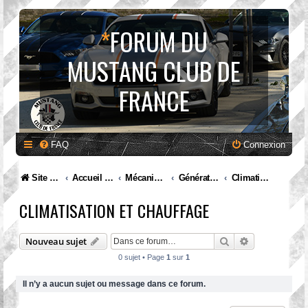
*
FORUM DU
MUSTANG CLUB DE
FRANCE
FAQ
Connexion
Site internet MCF
Accueil Forum
Mécanique et entretien
Génération VI. Mustang (2015 à ...)
Climatisation et chauffage
CLIMATISATION ET CHAUFFAGE
Rechercher
Recherche av
Nouveau sujet
0 sujet • Page
1
sur
1
Il n’y a aucun sujet ou message dans ce forum.