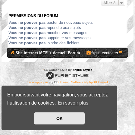
Aller à
PERMISSIONS DU FORUM
Vous
ne pouvez pas
poster de nouveaux sujets
Vous
ne pouvez pas
répondre aux sujets
Vous
ne pouvez pas
modifier vos messages
Vous
ne pouvez pas
supprimer vos messages
Vous
ne pouvez pas
joindre des fichiers
Site internet MCF
Accueil Forum
Nous contacter
*
SE Gamer Style by
phpBB Styles
Développé par
phpBB
® Forum Software © phpBB Limited
Traduit par
phpBB-fr.com
Confidentialité
|
Conditions
En poursuivant votre navigation, vous acceptez
l’utilisation de cookies.
En savoir plus
OK