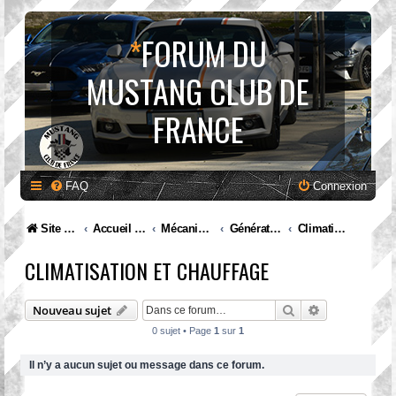
*
FORUM DU
MUSTANG CLUB DE
FRANCE
FAQ
Connexion
Site internet MCF
Accueil Forum
Mécanique et entretien
Génération IV. Mustang (1994 à 2004)
Climatisation et chauffage
CLIMATISATION ET CHAUFFAGE
Rechercher
Recherche av
Nouveau sujet
0 sujet • Page
1
sur
1
Il n’y a aucun sujet ou message dans ce forum.