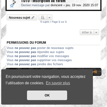
TUTO : Inscription au forum
Dernier message par
dvincent
«
jeu. 19 nov. 2020 15:07
Nouveau sujet
8 sujets • Page
1
sur
1
Aller à
PERMISSIONS DU FORUM
Vous
ne pouvez pas
poster de nouveaux sujets
Vous
ne pouvez pas
répondre aux sujets
Vous
ne pouvez pas
modifier vos messages
Vous
ne pouvez pas
supprimer vos messages
Vous
ne pouvez pas
joindre des fichiers
Site internet MCF
Accueil Forum
Nous contacter
En poursuivant votre navigation, vous acceptez
l’utilisation de cookies.
En savoir plus
*
SE Gamer Style by
phpBB Styles
OK
Développé par
phpBB
® Forum Software © phpBB Limited
Traduit par
phpBB-fr.com
Confidentialité
|
Conditions