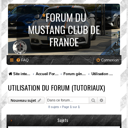
*
FORUM DU
MUSTANG CLUB DE
FRANCE
FAQ
Connexion
Site internet MCF
Accueil Forum
Forum général
Utilisation du forum (tutoriaux)
UTILISATION DU FORUM (TUTORIAUX)
Rechercher
Recherche av
Nouveau sujet
8 sujets • Page
1
sur
1
Sujets