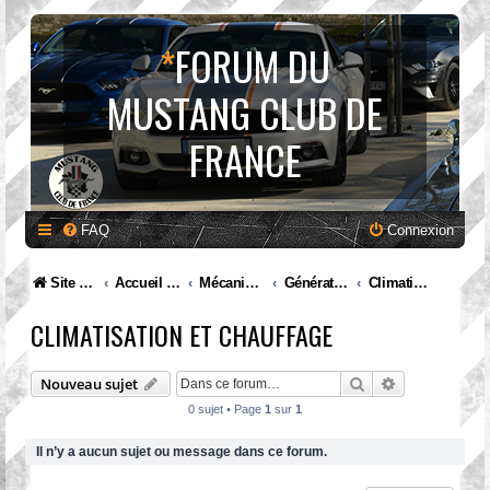
*
FORUM DU
MUSTANG CLUB DE
FRANCE
FAQ
Connexion
Site internet MCF
Accueil Forum
Mécanique et entretien
Génération II. Mustang (1974 à 1978)
Climatisation et chauffage
CLIMATISATION ET CHAUFFAGE
Rechercher
Recherche av
Nouveau sujet
0 sujet • Page
1
sur
1
Il n’y a aucun sujet ou message dans ce forum.