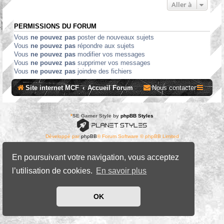
Aller à
PERMISSIONS DU FORUM
Vous
ne pouvez pas
poster de nouveaux sujets
Vous
ne pouvez pas
répondre aux sujets
Vous
ne pouvez pas
modifier vos messages
Vous
ne pouvez pas
supprimer vos messages
Vous
ne pouvez pas
joindre des fichiers
Site internet MCF
Accueil Forum
Nous contacter
*
SE Gamer Style by
phpBB Styles
Développé par
phpBB
® Forum Software © phpBB Limited
Traduit par
phpBB-fr.com
Confidentialité
|
Conditions
En poursuivant votre navigation, vous acceptez
l’utilisation de cookies.
En savoir plus
OK