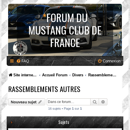
*
FORUM DU
MUSTANG CLUB DE
FRANCE
FAQ
Connexion
Site internet MCF
Accueil Forum
Divers
Rassemblements autres
RASSEMBLEMENTS AUTRES
Rechercher
Recherche av
Nouveau sujet
16 sujets • Page
1
sur
1
Sujets