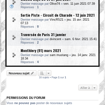
Dernier message par
Olive74
«
ven. 11 juin 2021 07:39
Réponses :
1
Sortie Piste - Circuit de Charade - 12 juin 2021
Dernier message par
VincRS21
«
jeu. 15 avr. 2021
07:13
Réponses :
8
Traversée de Paris 31 janvier
Dernier message par
dvincent
«
sam. 6 févr. 2021 15:41
Réponses :
2
Monthlery (91) mars 2021
Dernier message par
sam mustang
«
jeu. 14 janv. 2021
18:34
Réponses :
4
Nouveau sujet
16 sujets • Page
1
sur
1
Aller à
PERMISSIONS DU FORUM
Vous
ne pouvez pas
poster de nouveaux sujets