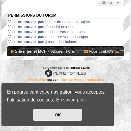
Aller à
PERMISSIONS DU FORUM
Vous
ne pouvez pas
poster de nouveaux sujets
Vous
ne pouvez pas
répondre aux sujets
Vous
ne pouvez pas
modifier vos messages
Vous
ne pouvez pas
supprimer vos messages
Vous
ne pouvez pas
joindre des fichiers
Site internet MCF
Accueil Forum
Nous contacter
*
SE Gamer Style by
phpBB Styles
Développé par
phpBB
® Forum Software © phpBB Limited
Traduit par
phpBB-fr.com
Confidentialité
|
Conditions
En poursuivant votre navigation, vous acceptez
l’utilisation de cookies.
En savoir plus
OK