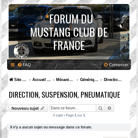
*
FORUM DU
MUSTANG CLUB DE
FRANCE
FAQ
Connexion
Site internet MCF
Accueil Forum
Mécanique et entretien
Générique
Direction, suspension, pneumatique
DIRECTION, SUSPENSION, PNEUMATIQUE
Rechercher
Recherche av
Nouveau sujet
0 sujet • Page
1
sur
1
Il n’y a aucun sujet ou message dans ce forum.