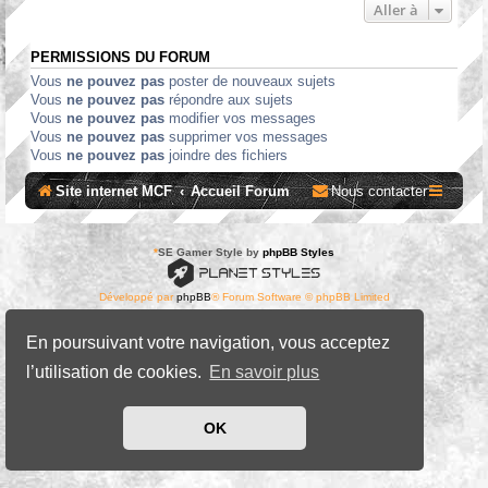
Aller à
PERMISSIONS DU FORUM
Vous
ne pouvez pas
poster de nouveaux sujets
Vous
ne pouvez pas
répondre aux sujets
Vous
ne pouvez pas
modifier vos messages
Vous
ne pouvez pas
supprimer vos messages
Vous
ne pouvez pas
joindre des fichiers
Site internet MCF
Accueil Forum
Nous contacter
*
SE Gamer Style by
phpBB Styles
Développé par
phpBB
® Forum Software © phpBB Limited
Traduit par
phpBB-fr.com
Confidentialité
|
Conditions
En poursuivant votre navigation, vous acceptez
l’utilisation de cookies.
En savoir plus
OK