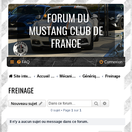
*
FORUM DU
MUSTANG CLUB DE
FRANCE
FAQ
Connexion
Site internet MCF
Accueil Forum
Mécanique et entretien
Générique
Freinage
FREINAGE
Rechercher
Recherche av
Nouveau sujet
0 sujet • Page
1
sur
1
Il n’y a aucun sujet ou message dans ce forum.