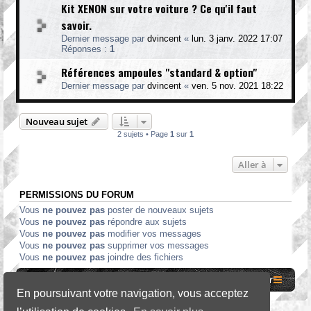
Kit XENON sur votre voiture ? Ce qu'il faut
savoir.
Dernier message par
dvincent
«
lun. 3 janv. 2022 17:07
Réponses :
1
Références ampoules "standard & option"
Dernier message par
dvincent
«
ven. 5 nov. 2021 18:22
Nouveau sujet
2 sujets • Page
1
sur
1
Aller à
PERMISSIONS DU FORUM
Vous
ne pouvez pas
poster de nouveaux sujets
Vous
ne pouvez pas
répondre aux sujets
Vous
ne pouvez pas
modifier vos messages
Vous
ne pouvez pas
supprimer vos messages
Vous
ne pouvez pas
joindre des fichiers
Site internet MCF
Accueil Forum
Nous contacter
En poursuivant votre navigation, vous acceptez