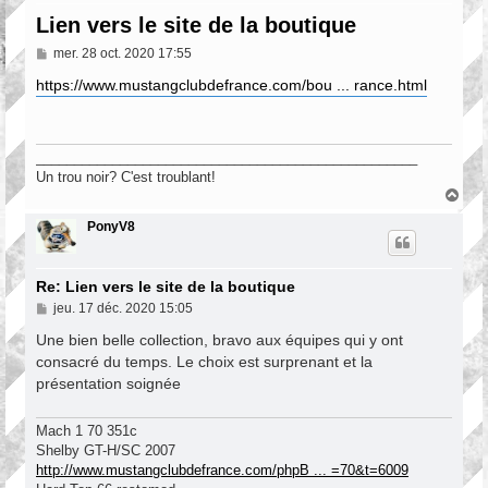
Lien vers le site de la boutique
M
mer. 28 oct. 2020 17:55
e
s
https://www.mustangclubdefrance.com/bou ... rance.html
s
a
g
e
__________________________________________________
Un trou noir? C'est troublant!
H
a
u
PonyV8
t
Re: Lien vers le site de la boutique
M
jeu. 17 déc. 2020 15:05
e
s
Une bien belle collection, bravo aux équipes qui y ont
s
consacré du temps. Le choix est surprenant et la
a
présentation soignée
g
e
Mach 1 70 351c
Shelby GT-H/SC 2007
http://www.mustangclubdefrance.com/phpB ... =70&t=6009