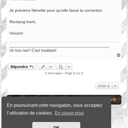
s
a
Je préviens Nénette pour qu'elle fasse la correction.
g
e
Mustang'ment,
Vincent
__________________________________________________
Un trou noir? C'est troublant!
H
a
u
Répondre
t
5 messages • Page
1
sur
1
Aller à
Site internet MCF
Accueil Forum
Nous contacter
En poursuivant votre navigation, vous acceptez
l’utilisation de cookies.
En savoir plus
*
SE Gamer Style by
phpBB Styles
OK
Développé par
phpBB
® Forum Software © phpBB Limited