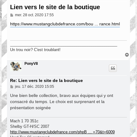
Lien vers le site de la boutique
M
mer. 28 oct. 2020 17:55
e
s
https://www.mustangclubdefrance.com/bou ... rance.html
s
a
g
e
__________________________________________________
Un trou noir? C'est troublant!
H
a
u
PonyV8
t
Re: Lien vers le site de la boutique
M
jeu. 17 déc. 2020 15:05
e
s
Une bien belle collection, bravo aux équipes qui y ont
s
consacré du temps. Le choix est surprenant et la
a
présentation soignée
g
e
Mach 1 70 351c
Shelby GT-H/SC 2007
http://www.mustangclubdefrance.com/phpB ... =70&t=6009