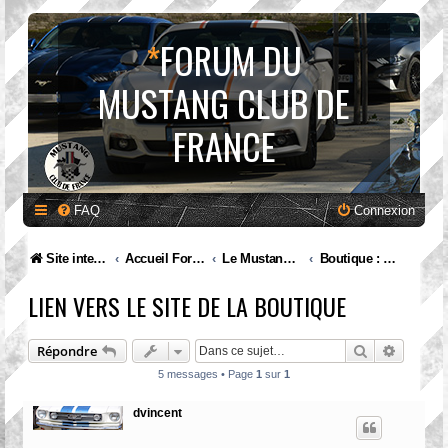
*
FORUM DU
MUSTANG CLUB DE
FRANCE
FAQ
Connexion
Site internet MCF
Accueil Forum
Le Mustang Club de France
Boutique : échangeons sur le sujet
LIEN VERS LE SITE DE LA BOUTIQUE
Rechercher
Recherc
Répondre
5 messages • Page
1
sur
1
dvincent