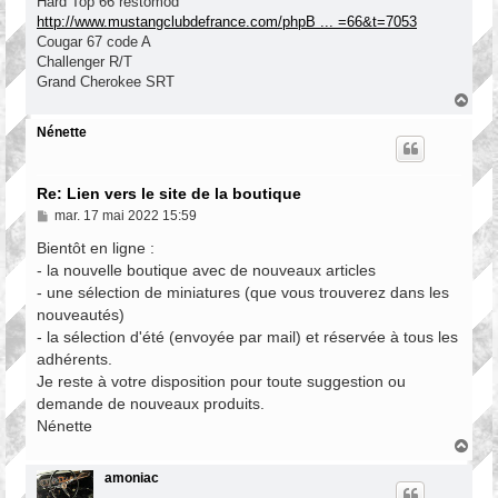
Hard Top 66 restomod
http://www.mustangclubdefrance.com/phpB ... =66&t=7053
Cougar 67 code A
Challenger R/T
Grand Cherokee SRT
H
a
u
Nénette
t
Re: Lien vers le site de la boutique
M
mar. 17 mai 2022 15:59
e
s
Bientôt en ligne :
s
- la nouvelle boutique avec de nouveaux articles
a
- une sélection de miniatures (que vous trouverez dans les
g
e
nouveautés)
- la sélection d'été (envoyée par mail) et réservée à tous les
adhérents.
Je reste à votre disposition pour toute suggestion ou
demande de nouveaux produits.
Nénette
H
a
u
amoniac
t