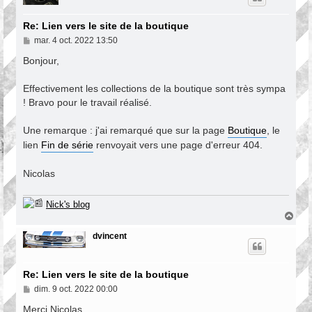
Re: Lien vers le site de la boutique
M
mar. 4 oct. 2022 13:50
e
s
Bonjour,
s
a
Effectivement les collections de la boutique sont très sympa
g
e
! Bravo pour le travail réalisé.
Une remarque : j'ai remarqué que sur la page
Boutique
, le
lien
Fin de série
renvoyait vers une page d'erreur 404.
Nicolas
Nick's blog
H
a
u
dvincent
t
Re: Lien vers le site de la boutique
M
dim. 9 oct. 2022 00:00
e
s
Merci Nicolas,