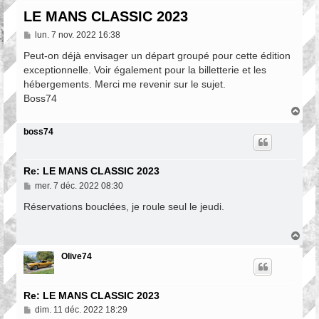
LE MANS CLASSIC 2023
M
lun. 7 nov. 2022 16:38
e
s
Peut-on déjà envisager un départ groupé pour cette édition
s
exceptionnelle. Voir également pour la billetterie et les
a
hébergements. Merci me revenir sur le sujet.
g
e
Boss74
H
a
u
boss74
t
Re: LE MANS CLASSIC 2023
M
mer. 7 déc. 2022 08:30
e
s
Réservations bouclées, je roule seul le jeudi.
s
a
g
H
e
a
u
Olive74
t
Re: LE MANS CLASSIC 2023
M
dim. 11 déc. 2022 18:29