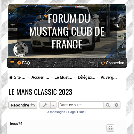
*
FORUM DU
MUSTANG CLUB DE
FRANCE
FAQ
Connexion
Site internet MCF
Accueil Forum
Le Mustang Club de France
Délégations et rassemblements : discutons en !
Auvergne Rhône Alpes
LE MANS CLASSIC 2023
Rechercher
Recherc
Répondre
3 messages • Page
1
sur
1
boss74