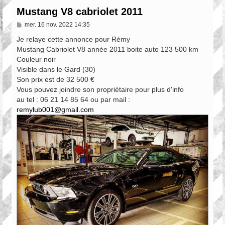
Mustang V8 cabriolet 2011
M
mer. 16 nov. 2022 14:35
e
s
Je relaye cette annonce pour Rémy
s
Mustang Cabriolet V8 année 2011 boite auto 123 500 km
a
Couleur noir
g
e
Visible dans le Gard (30)
Son prix est de 32 500 €
Vous pouvez joindre son propriétaire pour plus d'info
au tel : 06 21 14 85 64 ou par mail :
remylub001@gmail.com