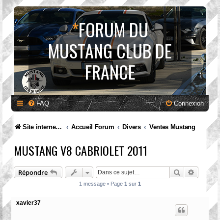
*
FORUM DU
MUSTANG CLUB DE
FRANCE
FAQ
Connexion
Site internet MCF
Accueil Forum
Divers
Ventes Mustang
MUSTANG V8 CABRIOLET 2011
Rechercher
Recherc
Répondre
1 message • Page
1
sur
1
xavier37