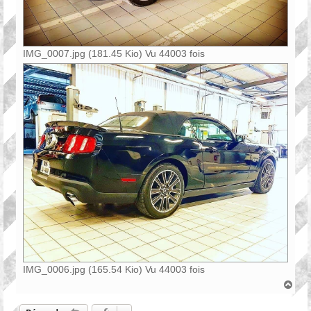
IMG_0007.jpg (181.45 Kio) Vu 44003 fois
IMG_0006.jpg (165.54 Kio) Vu 44003 fois
H
a
u