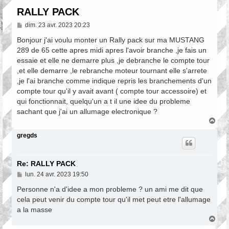
RALLY PACK
M
dim. 23 avr. 2023 20:23
e
s
Bonjour j'ai voulu monter un Rally pack sur ma MUSTANG
s
289 de 65 cette apres midi apres l'avoir branche ,je fais un
a
essaie et elle ne demarre plus ,je debranche le compte tour
g
e
,et elle demarre ,le rebranche moteur tournant elle s'arrete
,je l'ai branche comme indique repris les branchements d'un
compte tour qu'il y avait avant ( compte tour accessoire) et
qui fonctionnait, quelqu'un a t il une idee du probleme
sachant que j'ai un allumage electronique ?
H
a
u
gregds
t
Re: RALLY PACK
M
lun. 24 avr. 2023 19:50
e
s
Personne n'a d'idee a mon probleme ? un ami me dit que
s
cela peut venir du compte tour qu'il met peut etre l'allumage
a
a la masse
g
e
H
a